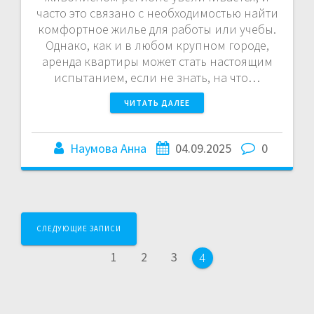
часто это связано с необходимостью найти
комфортное жилье для работы или учебы.
Однако, как и в любом крупном городе,
аренда квартиры может стать настоящим
испытанием, если не знать, на что…
ЧИТАТЬ ДАЛЕЕ
Наумова Анна
04.09.2025
0
Навигация
СЛЕДУЮЩИЕ ЗАПИСИ
по
Страница
Страница
Страница
1
2
3
Страница
4
постам